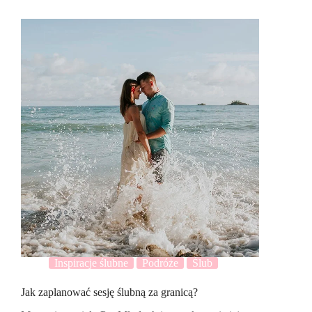
Inspiracje ślubne
Podróże
Ślub
Jak zaplanować sesję ślubną za granicą?