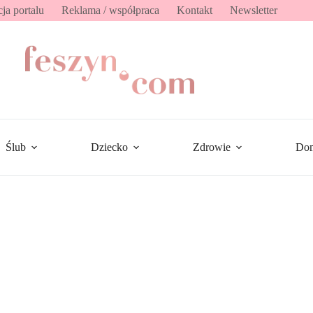
ja portalu
Reklama / współpraca
Kontakt
Newsletter
Ślub
Dziecko
Zdrowie
Do