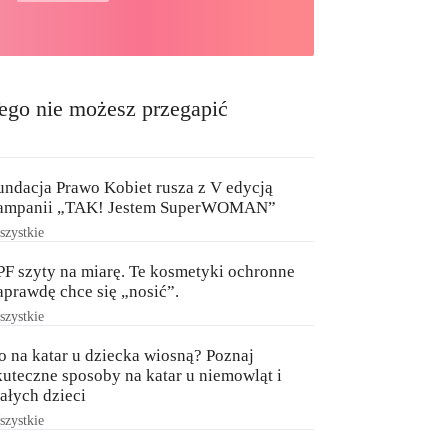
ego nie możesz przegapić
undacja Prawo Kobiet rusza z V edycją
ampanii „TAK! Jestem SuperWOMAN”
zystkie
PF szyty na miarę. Te kosmetyki ochronne
aprawdę chce się „nosić”.
zystkie
o na katar u dziecka wiosną? Poznaj
kuteczne sposoby na katar u niemowląt i
ałych dzieci
zystkie