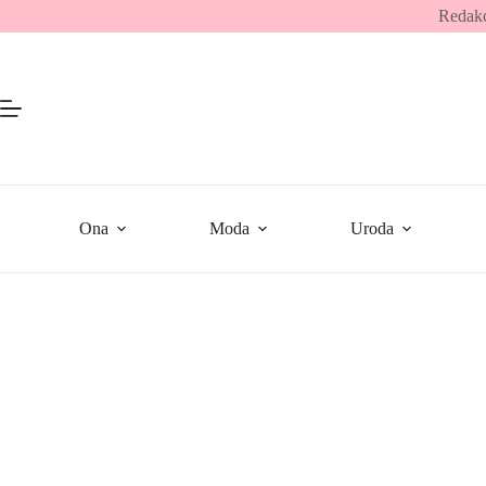
Przejdź
Redakc
do
treści
Ona
Moda
Uroda