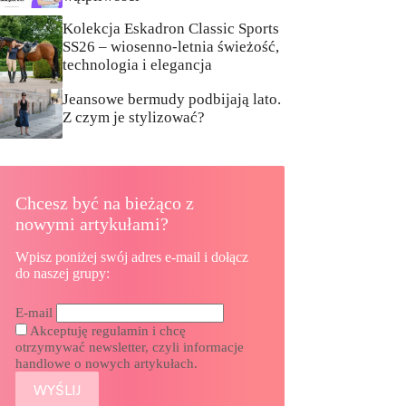
Kolekcja Eskadron Classic Sports
SS26 – wiosenno-letnia świeżość,
technologia i elegancja
Jeansowe bermudy podbijają lato.
Z czym je stylizować?
Chcesz być na bieżąco z
nowymi artykułami?
Wpisz poniżej swój adres e-mail i dołącz
do naszej grupy:
E-mail
Akceptuję regulamin i chcę
otrzymywać newsletter, czyli informacje
handlowe o nowych artykułach.