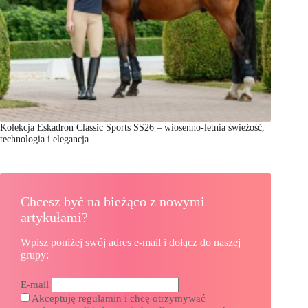
Kolekcja Eskadron Classic Sports SS26 – wiosenno-letnia świeżość,
technologia i elegancja
Chcesz być na bieżąco z nowymi
artykułami?
Wpisz poniżej swój adres e-mail i dołącz do naszej
grupy:
E-mail
Akceptuję regulamin i chcę otrzymywać