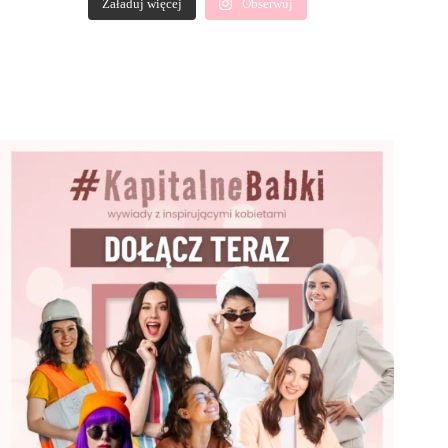
Załaduj więcej
Obserwuj