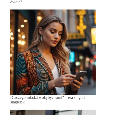
dwoje?
Dlaczego młodzi wolą być sami? – era singli i
singielek