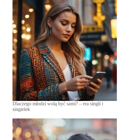
Dlaczego młodzi wolą być sami? – era singli i
singielek