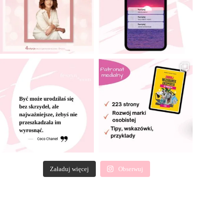
Załaduj więcej
Obserwuj