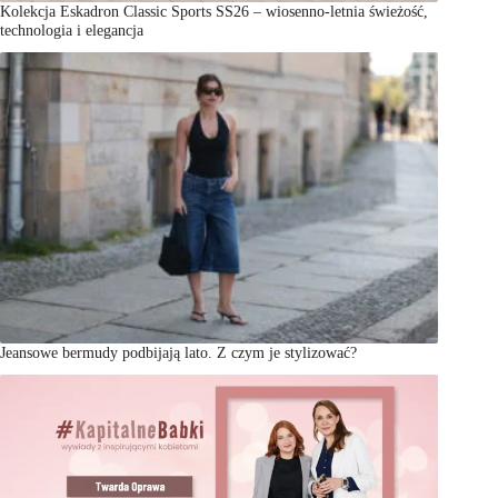
Kolekcja Eskadron Classic Sports SS26 – wiosenno-letnia świeżość,
technologia i elegancja
Jeansowe bermudy podbijają lato. Z czym je stylizować?