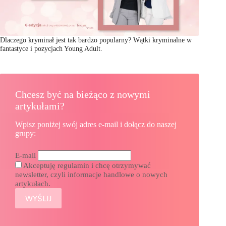
Dlaczego kryminał jest tak bardzo popularny? Wątki kryminalne w
fantastyce i pozycjach Young Adult.
Chcesz być na bieżąco z nowymi
artykułami?
Wpisz poniżej swój adres e-mail i dołącz do naszej
grupy:
E-mail
Akceptuję regulamin i chcę otrzymywać
newsletter, czyli informacje handlowe o nowych
artykułach.