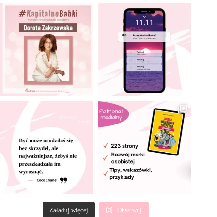
Załaduj więcej
Obserwuj