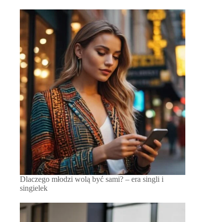
Dlaczego młodzi wolą być sami? – era singli i
singielek