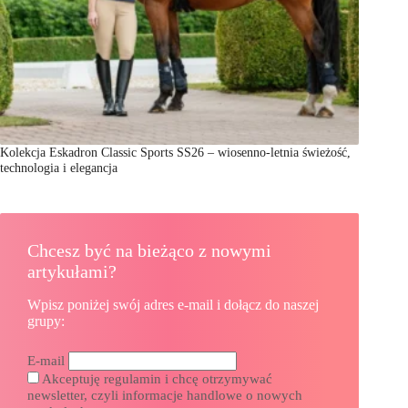
Kolekcja Eskadron Classic Sports SS26 – wiosenno-letnia świeżość,
technologia i elegancja
Chcesz być na bieżąco z nowymi
artykułami?
Wpisz poniżej swój adres e-mail i dołącz do naszej
grupy:
E-mail
Akceptuję regulamin i chcę otrzymywać
newsletter, czyli informacje handlowe o nowych