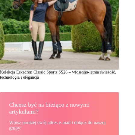
Kolekcja Eskadron Classic Sports SS26 – wiosenno-letnia świeżość,
technologia i elegancja
Chcesz być na bieżąco z nowymi
artykułami?
Wpisz poniżej swój adres e-mail i dołącz do naszej
grupy: