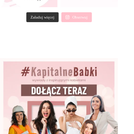
Załaduj więcej
Obserwuj