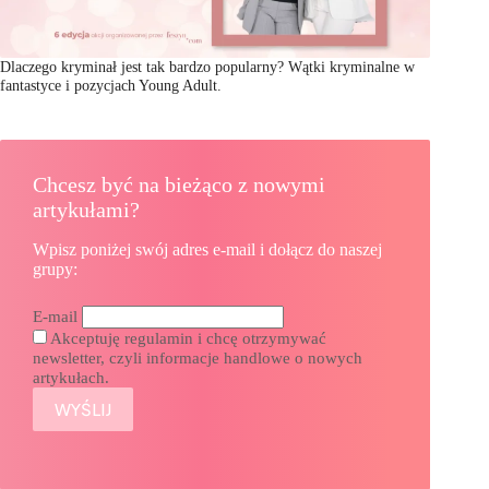
Dlaczego kryminał jest tak bardzo popularny? Wątki kryminalne w
fantastyce i pozycjach Young Adult.
Chcesz być na bieżąco z nowymi
artykułami?
Wpisz poniżej swój adres e-mail i dołącz do naszej
grupy:
E-mail
Akceptuję regulamin i chcę otrzymywać
newsletter, czyli informacje handlowe o nowych
artykułach.