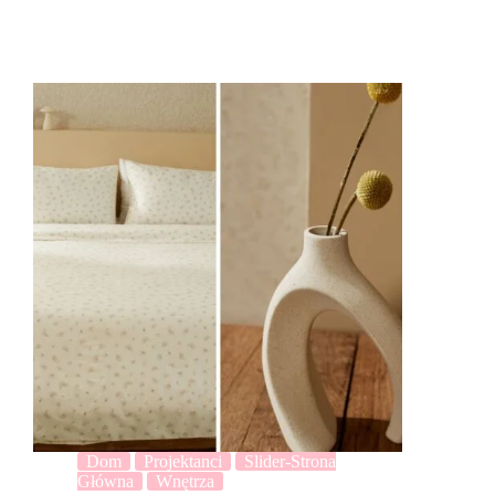
Dom
Projektanci
Slider-Strona
Główna
Wnętrza