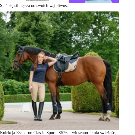
Stań się silniejsza od swoich wątpliwości
Kolekcja Eskadron Classic Sports SS26 – wiosenno-letnia świeżość,