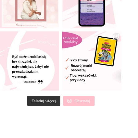
Załaduj więcej
Obserwuj