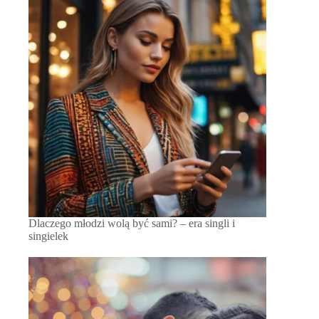
Dlaczego młodzi wolą być sami? – era singli i
singielek