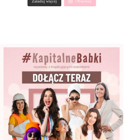
Załaduj więcej
Obserwuj