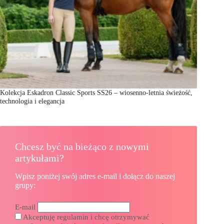
Kolekcja Eskadron Classic Sports SS26 – wiosenno-letnia świeżość,
technologia i elegancja
Chcesz być na bieżąco z nowymi
artykułami?
Wpisz poniżej swój adres e-mail i dołącz do naszej
grupy:
E-mail
Akceptuję regulamin i chcę otrzymywać