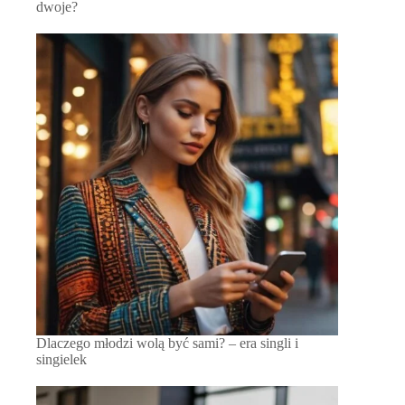
dwoje?
Dlaczego młodzi wolą być sami? – era singli i
singielek