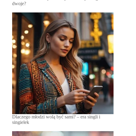
dwoje?
Dlaczego młodzi wolą być sami? – era singli i
singielek