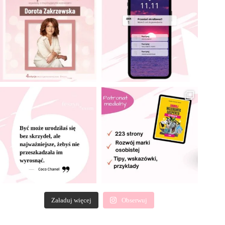
Załaduj więcej
Obserwuj