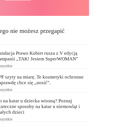
ego nie możesz przegapić
undacja Prawo Kobiet rusza z V edycją
ampanii „TAK! Jestem SuperWOMAN”
zystkie
PF szyty na miarę. Te kosmetyki ochronne
aprawdę chce się „nosić”.
zystkie
o na katar u dziecka wiosną? Poznaj
kuteczne sposoby na katar u niemowląt i
ałych dzieci
zystkie