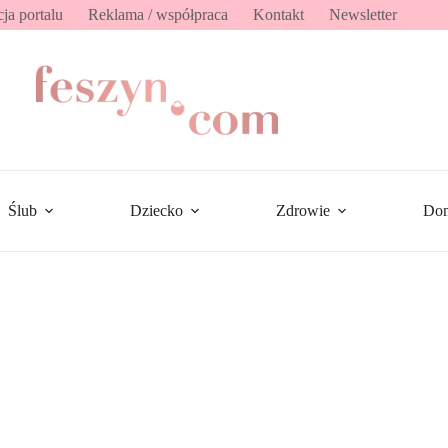
ja portalu
Reklama / współpraca
Kontakt
Newsletter
Ślub
Dziecko
Zdrowie
Do