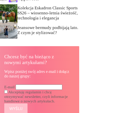
Kolekcja Eskadron Classic Sports
SS26 – wiosenno-letnia świeżość,
technologia i elegancja
Jeansowe bermudy podbijają lato.
Z czym je stylizować?
Chcesz być na bieżąco z
nowymi artykułami?
Wpisz poniżej swój adres e-mail i dołącz
do naszej grupy:
E-mail
Akceptuję regulamin i chcę
otrzymywać newsletter, czyli informacje
handlowe o nowych artykułach.