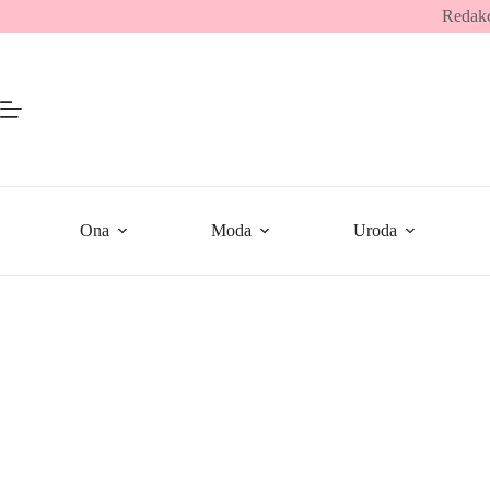
Przejdź
Redakc
do
treści
Ona
Moda
Uroda