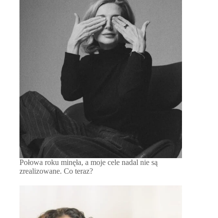
Połowa roku minęła, a moje cele nadal nie są
zrealizowane. Co teraz?