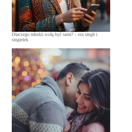
Dlaczego młodzi wolą być sami? – era singli i
singielek