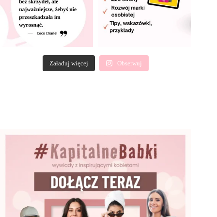
Załaduj więcej
Obserwuj