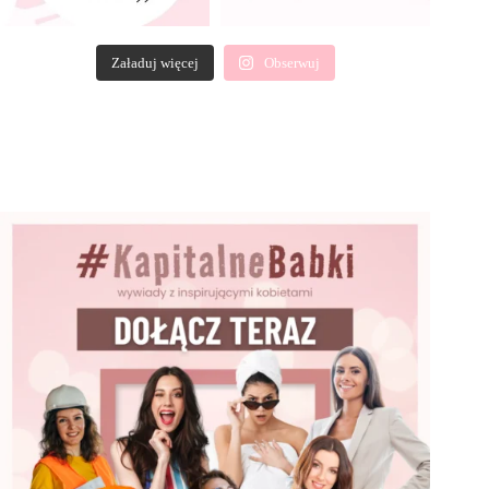
Załaduj więcej
Obserwuj