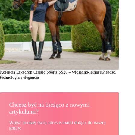
Kolekcja Eskadron Classic Sports SS26 – wiosenno-letnia świeżość,
technologia i elegancja
Chcesz być na bieżąco z nowymi
artykułami?
Wpisz poniżej swój adres e-mail i dołącz do naszej
grupy: