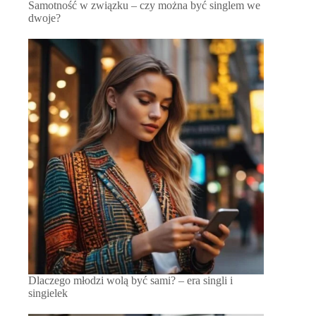
Samotność w związku – czy można być singlem we
dwoje?
Dlaczego młodzi wolą być sami? – era singli i
singielek