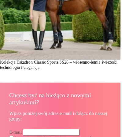
Kolekcja Eskadron Classic Sports SS26 – wiosenno-letnia świeżość,
technologia i elegancja
Chcesz być na bieżąco z nowymi
artykułami?
Wpisz poniżej swój adres e-mail i dołącz do naszej
grupy:
E-mail