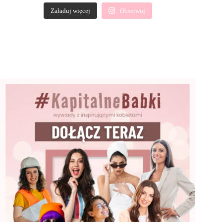
Załaduj więcej
Obserwuj