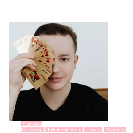
Horoskop
Biznesowy
Rekomendowane
Trendy
Wywiady