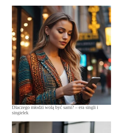
Dlaczego młodzi wolą być sami? – era singli i
singielek