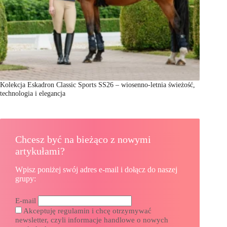
Kolekcja Eskadron Classic Sports SS26 – wiosenno-letnia świeżość,
technologia i elegancja
Chcesz być na bieżąco z nowymi
artykułami?
Wpisz poniżej swój adres e-mail i dołącz do naszej
grupy:
E-mail
Akceptuję regulamin i chcę otrzymywać
newsletter, czyli informacje handlowe o nowych