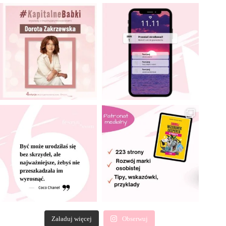
Załaduj więcej
Obserwuj