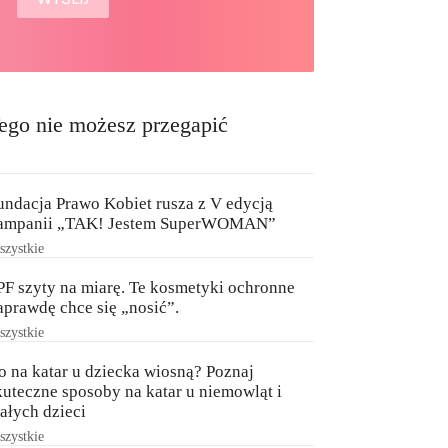
ego nie możesz przegapić
undacja Prawo Kobiet rusza z V edycją
ampanii „TAK! Jestem SuperWOMAN”
zystkie
PF szyty na miarę. Te kosmetyki ochronne
aprawdę chce się „nosić”.
zystkie
o na katar u dziecka wiosną? Poznaj
kuteczne sposoby na katar u niemowląt i
ałych dzieci
zystkie