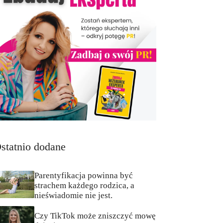
statnio dodane
Parentyfikacja powinna być
strachem każdego rodzica, a
nieświadomie nie jest.
Czy TikTok może zniszczyć mowę