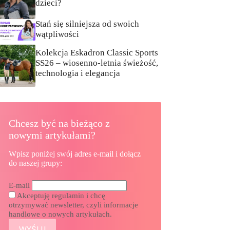
dzieci?
Stań się silniejsza od swoich
wątpliwości
Kolekcja Eskadron Classic Sports
SS26 – wiosenno-letnia świeżość,
technologia i elegancja
Chcesz być na bieżąco z
nowymi artykułami?
Wpisz poniżej swój adres e-mail i dołącz
do naszej grupy:
E-mail
Akceptuję regulamin i chcę
otrzymywać newsletter, czyli informacje
handlowe o nowych artykułach.