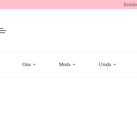
Przejdź
Redakc
do
treści
Ona
Moda
Uroda