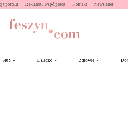
ja portalu
Reklama / współpraca
Kontakt
Newsletter
Ślub
Dziecko
Zdrowie
Do