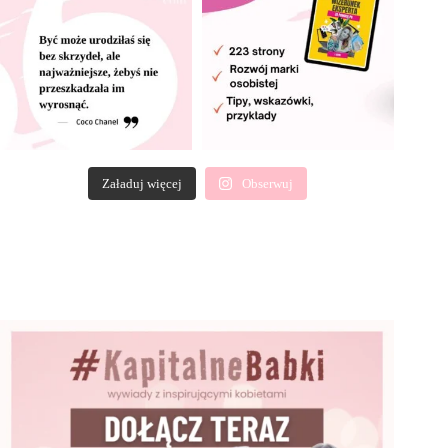
Załaduj więcej
Obserwuj