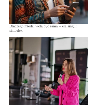
Dlaczego młodzi wolą być sami? – era singli i
singielek