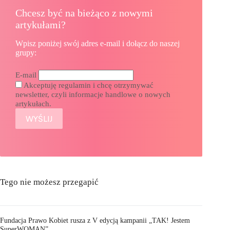
Chcesz być na bieżąco z nowymi
artykułami?
Wpisz poniżej swój adres e-mail i dołącz do naszej
grupy:
E-mail
Akceptuję regulamin i chcę otrzymywać
newsletter, czyli informacje handlowe o nowych
artykułach.
Tego nie możesz przegapić
Fundacja Prawo Kobiet rusza z V edycją kampanii „TAK! Jestem
SuperWOMAN”