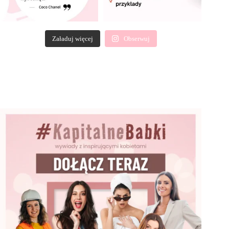
Załaduj więcej
Obserwuj