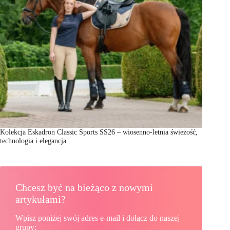
Kolekcja Eskadron Classic Sports SS26 – wiosenno-letnia świeżość,
technologia i elegancja
Chcesz być na bieżąco z nowymi
artykułami?
Wpisz poniżej swój adres e-mail i dołącz do naszej
grupy: