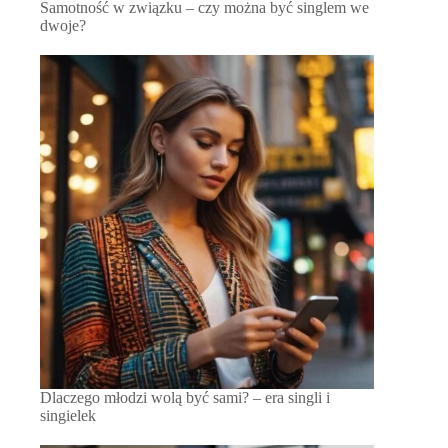
Samotność w związku – czy można być singlem we
dwoje?
Dlaczego młodzi wolą być sami? – era singli i
singielek