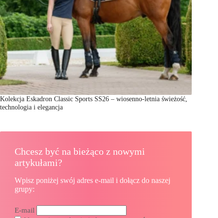
Kolekcja Eskadron Classic Sports SS26 – wiosenno-letnia świeżość,
technologia i elegancja
Chcesz być na bieżąco z nowymi
artykułami?
Wpisz poniżej swój adres e-mail i dołącz do naszej
grupy:
E-mail