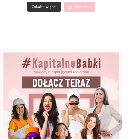
Załaduj więcej
Obserwuj