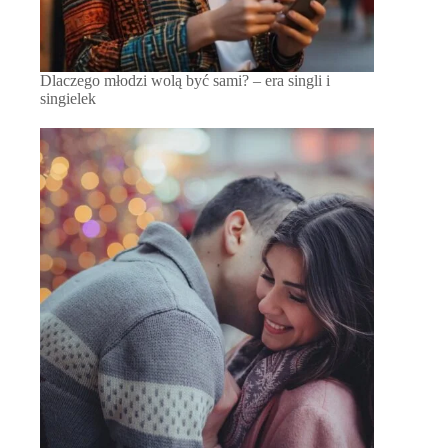
Dlaczego młodzi wolą być sami? – era singli i
singielek