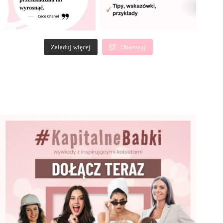
Załaduj więcej
Obserwuj