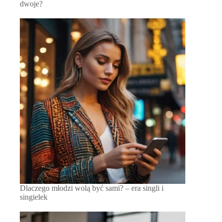
dwoje?
Dlaczego młodzi wolą być sami? – era singli i
singielek