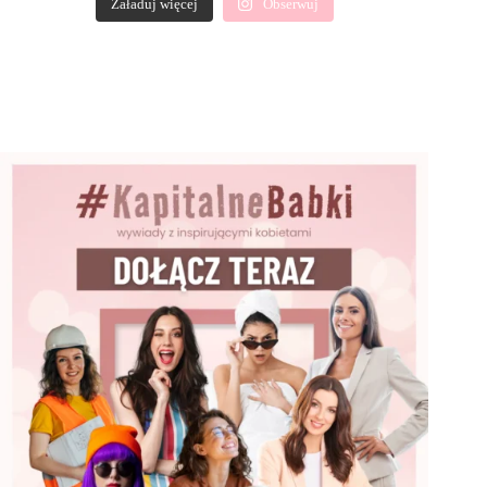
Załaduj więcej
Obserwuj