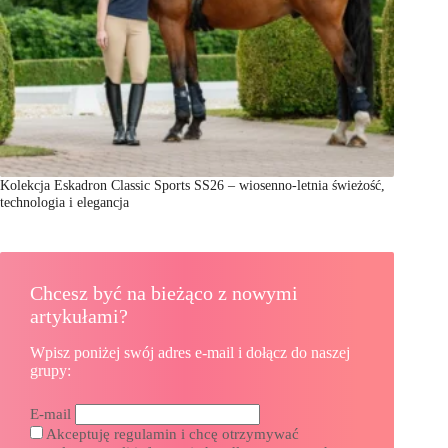
Kolekcja Eskadron Classic Sports SS26 – wiosenno-letnia świeżość,
technologia i elegancja
Chcesz być na bieżąco z nowymi
artykułami?
Wpisz poniżej swój adres e-mail i dołącz do naszej
grupy:
E-mail
Akceptuję regulamin i chcę otrzymywać