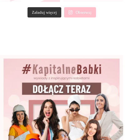
Załaduj więcej
Obserwuj