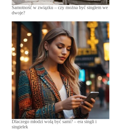
Samotność w związku – czy można być singlem we
dwoje?
Dlaczego młodzi wolą być sami? – era singli i
singielek