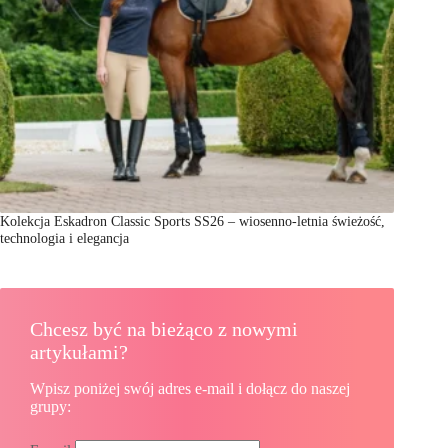
Kolekcja Eskadron Classic Sports SS26 – wiosenno-letnia świeżość,
technologia i elegancja
Chcesz być na bieżąco z nowymi
artykułami?
Wpisz poniżej swój adres e-mail i dołącz do naszej
grupy: