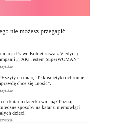
ego nie możesz przegapić
undacja Prawo Kobiet rusza z V edycją
ampanii „TAK! Jestem SuperWOMAN”
zystkie
PF szyty na miarę. Te kosmetyki ochronne
aprawdę chce się „nosić”.
zystkie
o na katar u dziecka wiosną? Poznaj
kuteczne sposoby na katar u niemowląt i
ałych dzieci
zystkie