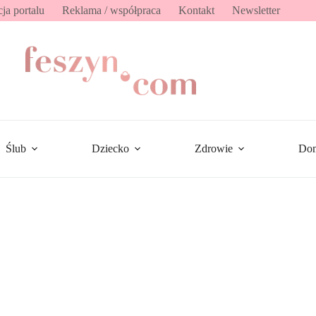
ja portalu
Reklama / współpraca
Kontakt
Newsletter
Ślub
Dziecko
Zdrowie
Do