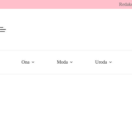
Przejdź
Redakc
do
treści
Ona
Moda
Uroda