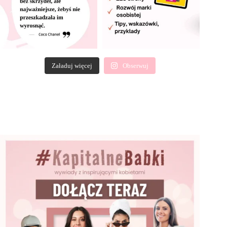
Załaduj więcej
Obserwuj