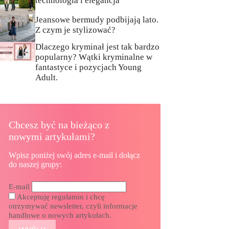
technologia i elegancja
Jeansowe bermudy podbijają lato.
Z czym je stylizować?
Dlaczego kryminał jest tak bardzo
popularny? Wątki kryminalne w
fantastyce i pozycjach Young
Adult.
Chcesz być na bieżąco z
nowymi artykułami?
Wpisz poniżej swój adres e-mail i dołącz
do naszej grupy:
E-mail
Akceptuję regulamin i chcę
otrzymywać newsletter, czyli informacje
handlowe o nowych artykułach.