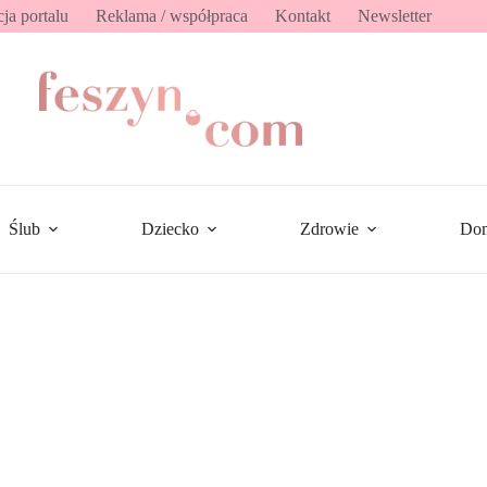
ja portalu
Reklama / współpraca
Kontakt
Newsletter
Ślub
Dziecko
Zdrowie
Do