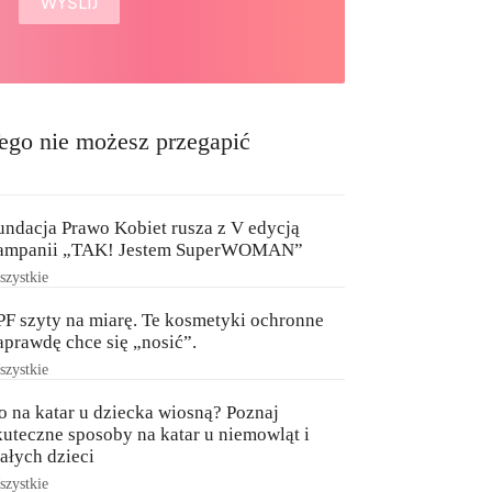
ego nie możesz przegapić
undacja Prawo Kobiet rusza z V edycją
ampanii „TAK! Jestem SuperWOMAN”
zystkie
PF szyty na miarę. Te kosmetyki ochronne
aprawdę chce się „nosić”.
zystkie
o na katar u dziecka wiosną? Poznaj
kuteczne sposoby na katar u niemowląt i
ałych dzieci
zystkie