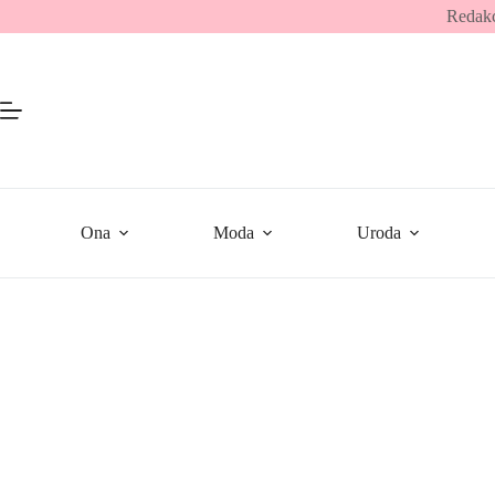
Przejdź
Redakc
do
treści
Ona
Moda
Uroda