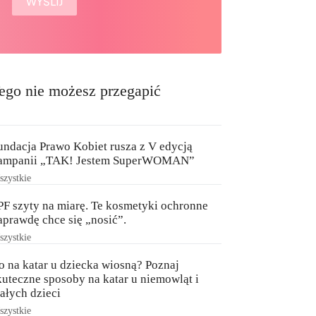
ego nie możesz przegapić
undacja Prawo Kobiet rusza z V edycją
ampanii „TAK! Jestem SuperWOMAN”
zystkie
PF szyty na miarę. Te kosmetyki ochronne
aprawdę chce się „nosić”.
zystkie
o na katar u dziecka wiosną? Poznaj
kuteczne sposoby na katar u niemowląt i
ałych dzieci
zystkie