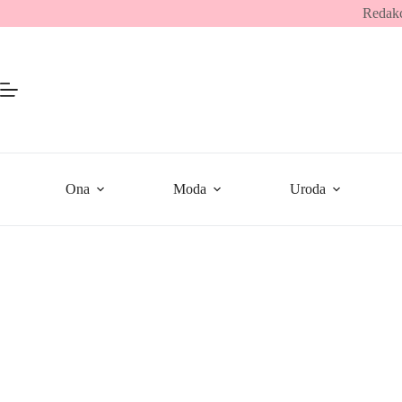
Przejdź
Redakc
do
treści
Ona
Moda
Uroda