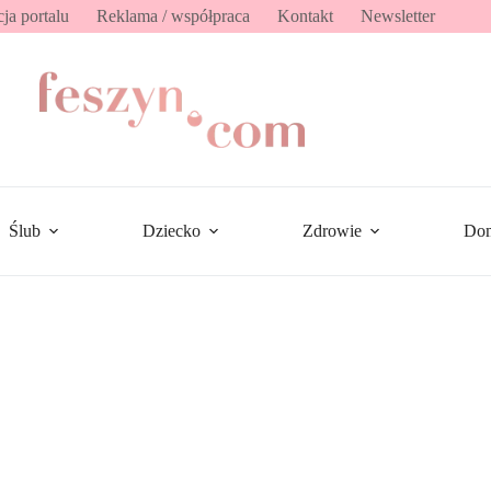
ja portalu
Reklama / współpraca
Kontakt
Newsletter
Ślub
Dziecko
Zdrowie
Do