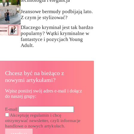
technologia i elegancja
Jeansowe bermudy podbijają lato.
Z czym je stylizować?
Dlaczego kryminał jest tak bardzo
popularny? Wątki kryminalne w
fantastyce i pozycjach Young
Adult.
Chcesz być na bieżąco z
nowymi artykułami?
Wpisz poniżej swój adres e-mail i dołącz
do naszej grupy:
E-mail
Akceptuję regulamin i chcę
otrzymywać newsletter, czyli informacje
handlowe o nowych artykułach.