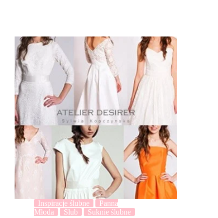
Inspiracje ślubne
Panna
Młoda
Ślub
Suknie ślubne