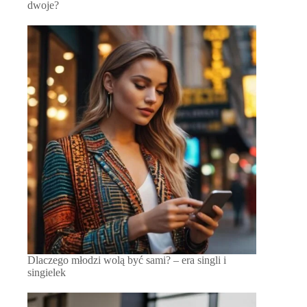
dwoje?
Dlaczego młodzi wolą być sami? – era singli i
singielek