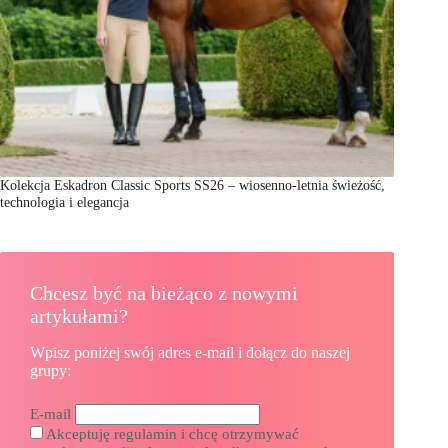
Kolekcja Eskadron Classic Sports SS26 – wiosenno-letnia świeżość,
technologia i elegancja
Chcesz być na bieżąco z nowymi
artykułami?
Wpisz poniżej swój adres e-mail i dołącz do naszej
grupy:
E-mail
Akceptuję regulamin i chcę otrzymywać