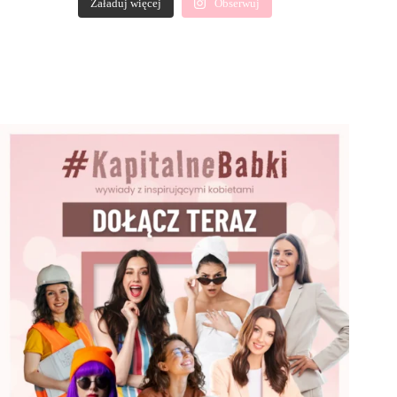
Załaduj więcej
Obserwuj