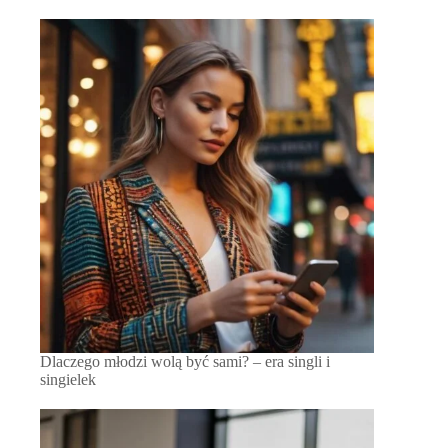
Dlaczego młodzi wolą być sami? – era singli i
singielek