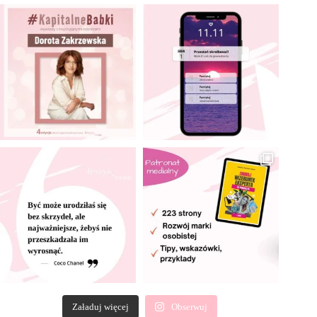
Załaduj więcej
Obserwuj