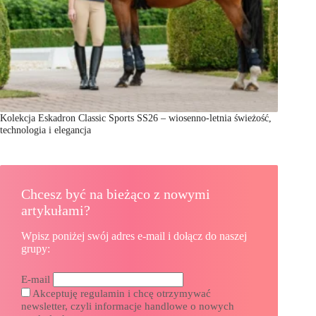
Kolekcja Eskadron Classic Sports SS26 – wiosenno-letnia świeżość,
technologia i elegancja
Chcesz być na bieżąco z nowymi
artykułami?
Wpisz poniżej swój adres e-mail i dołącz do naszej
grupy:
E-mail
Akceptuję regulamin i chcę otrzymywać
newsletter, czyli informacje handlowe o nowych