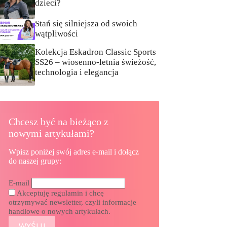
dzieci?
Stań się silniejsza od swoich
wątpliwości
Kolekcja Eskadron Classic Sports
SS26 – wiosenno-letnia świeżość,
technologia i elegancja
Chcesz być na bieżąco z
nowymi artykułami?
Wpisz poniżej swój adres e-mail i dołącz
do naszej grupy:
E-mail
Akceptuję regulamin i chcę
otrzymywać newsletter, czyli informacje
handlowe o nowych artykułach.