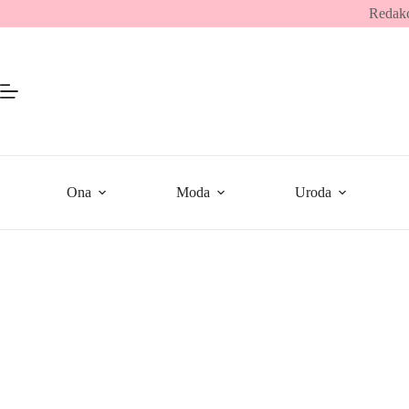
Przejdź
Redakc
do
treści
Ona
Moda
Uroda