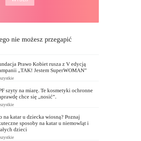
ego nie możesz przegapić
undacja Prawo Kobiet rusza z V edycją
ampanii „TAK! Jestem SuperWOMAN”
zystkie
PF szyty na miarę. Te kosmetyki ochronne
aprawdę chce się „nosić”.
zystkie
o na katar u dziecka wiosną? Poznaj
kuteczne sposoby na katar u niemowląt i
ałych dzieci
zystkie