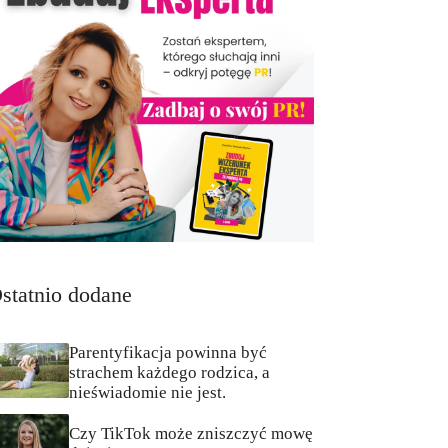
statnio dodane
Parentyfikacja powinna być
strachem każdego rodzica, a
nieświadomie nie jest.
Czy TikTok może zniszczyć mowę