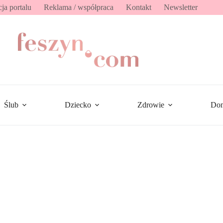
ja portalu
Reklama / współpraca
Kontakt
Newsletter
Ślub
Dziecko
Zdrowie
Do