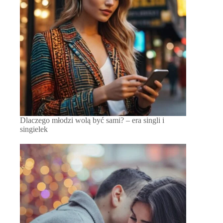
Dlaczego młodzi wolą być sami? – era singli i
singielek