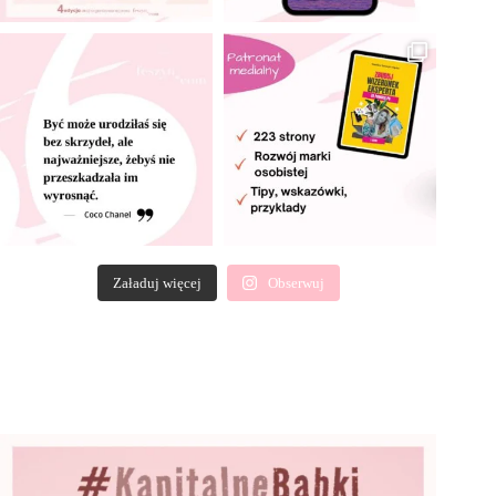
Załaduj więcej
Obserwuj