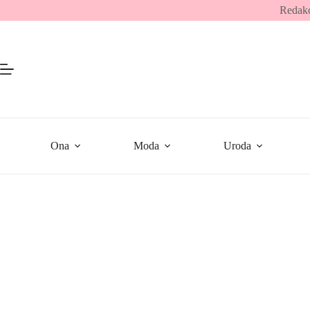
Przejdź
Redakc
do
treści
Ona
Moda
Uroda