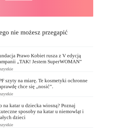
ego nie możesz przegapić
undacja Prawo Kobiet rusza z V edycją
ampanii „TAK! Jestem SuperWOMAN”
zystkie
PF szyty na miarę. Te kosmetyki ochronne
aprawdę chce się „nosić”.
zystkie
o na katar u dziecka wiosną? Poznaj
kuteczne sposoby na katar u niemowląt i
ałych dzieci
zystkie