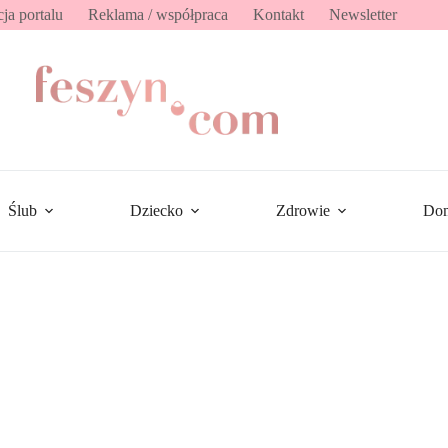
ja portalu
Reklama / współpraca
Kontakt
Newsletter
Ślub
Dziecko
Zdrowie
Do