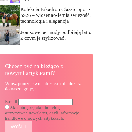
Kolekcja Eskadron Classic Sports
SS26 – wiosenno-letnia świeżość,
technologia i elegancja
Jeansowe bermudy podbijają lato.
Z czym je stylizować?
Chcesz być na bieżąco z
nowymi artykułami?
Wpisz poniżej swój adres e-mail i dołącz
do naszej grupy:
E-mail
Akceptuję regulamin i chcę
otrzymywać newsletter, czyli informacje
handlowe o nowych artykułach.