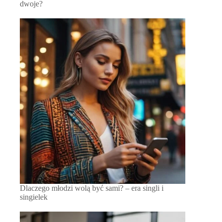
dwoje?
Dlaczego młodzi wolą być sami? – era singli i
singielek