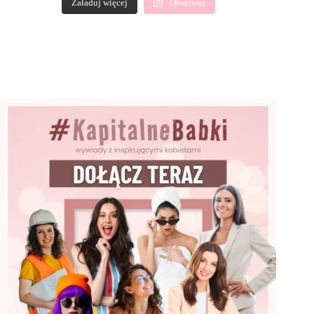
Załaduj więcej
Obserwuj