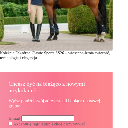
Kolekcja Eskadron Classic Sports SS26 – wiosenno-letnia świeżość,
technologia i elegancja
Chcesz być na bieżąco z nowymi
artykułami?
Wpisz poniżej swój adres e-mail i dołącz do naszej
grupy:
E-mail
Akceptuję regulamin i chcę otrzymywać