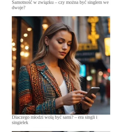
Samotność w związku – czy można być singlem we
dwoje?
Dlaczego młodzi wolą być sami? – era singli i
singielek