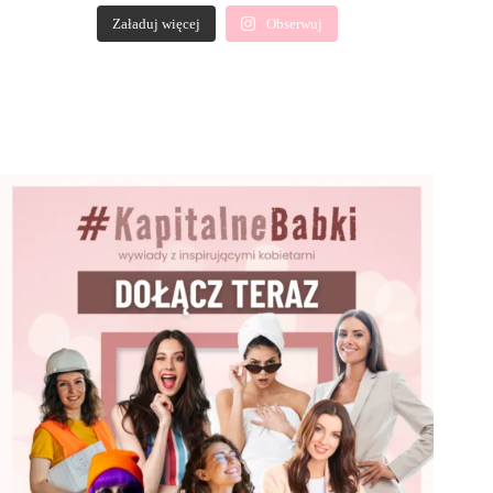
Załaduj więcej
Obserwuj