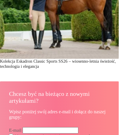
Kolekcja Eskadron Classic Sports SS26 – wiosenno-letnia świeżość,
technologia i elegancja
Chcesz być na bieżąco z nowymi
artykułami?
Wpisz poniżej swój adres e-mail i dołącz do naszej
grupy:
E-mail