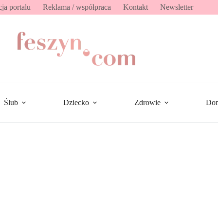
ja portalu
Reklama / współpraca
Kontakt
Newsletter
Ślub
Dziecko
Zdrowie
Do