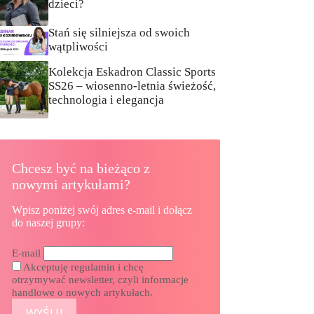
dzieci?
Stań się silniejsza od swoich
wątpliwości
Kolekcja Eskadron Classic Sports
SS26 – wiosenno-letnia świeżość,
technologia i elegancja
Chcesz być na bieżąco z
nowymi artykułami?
Wpisz poniżej swój adres e-mail i dołącz
do naszej grupy:
E-mail
Akceptuję regulamin i chcę
otrzymywać newsletter, czyli informacje
handlowe o nowych artykułach.