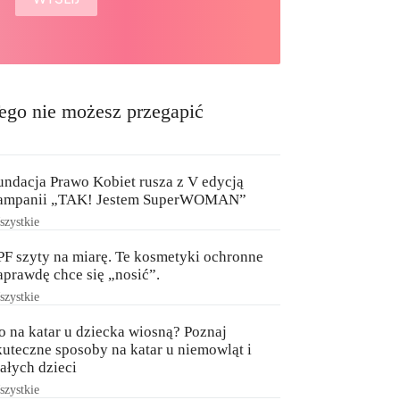
ego nie możesz przegapić
undacja Prawo Kobiet rusza z V edycją
ampanii „TAK! Jestem SuperWOMAN”
zystkie
PF szyty na miarę. Te kosmetyki ochronne
aprawdę chce się „nosić”.
zystkie
o na katar u dziecka wiosną? Poznaj
kuteczne sposoby na katar u niemowląt i
ałych dzieci
zystkie