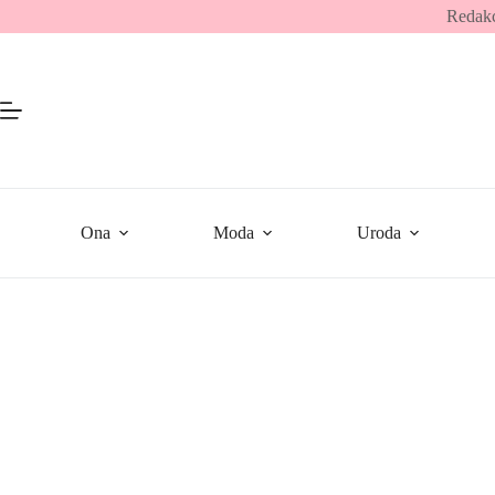
Przejdź
Redakc
do
treści
Ona
Moda
Uroda