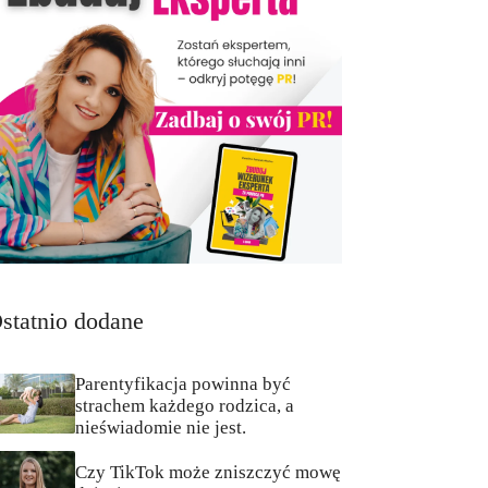
statnio dodane
Parentyfikacja powinna być
strachem każdego rodzica, a
nieświadomie nie jest.
Czy TikTok może zniszczyć mowę