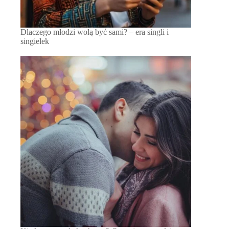
Dlaczego młodzi wolą być sami? – era singli i
singielek