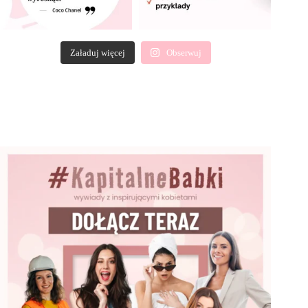
Załaduj więcej
Obserwuj