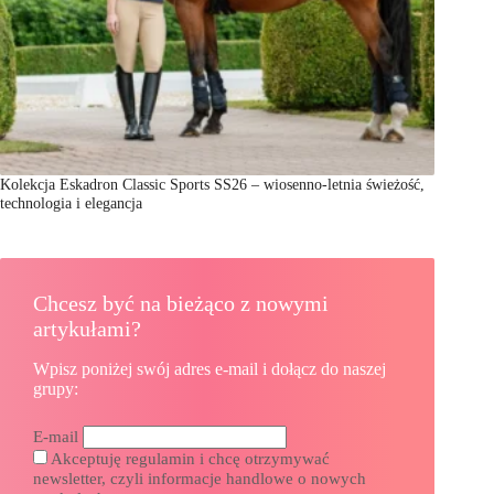
Kolekcja Eskadron Classic Sports SS26 – wiosenno-letnia świeżość,
technologia i elegancja
Chcesz być na bieżąco z nowymi
artykułami?
Wpisz poniżej swój adres e-mail i dołącz do naszej
grupy:
E-mail
Akceptuję regulamin i chcę otrzymywać
newsletter, czyli informacje handlowe o nowych