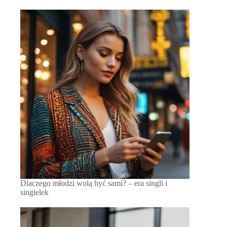
Dlaczego młodzi wolą być sami? – era singli i
singielek