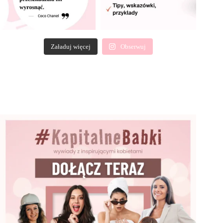
Załaduj więcej
Obserwuj