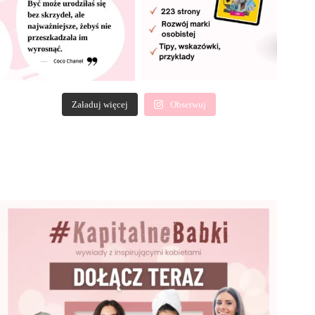
Załaduj więcej
Obserwuj