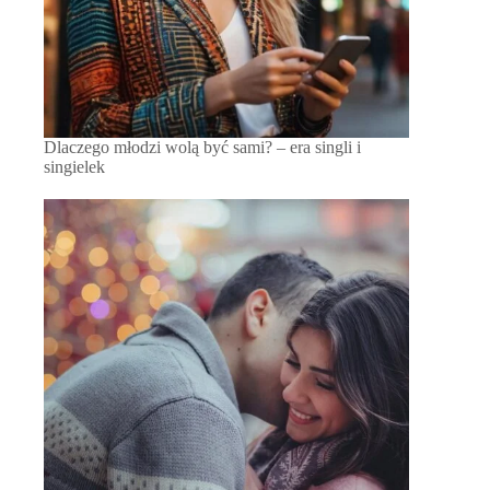
Dlaczego młodzi wolą być sami? – era singli i
singielek