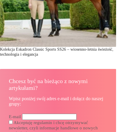
Kolekcja Eskadron Classic Sports SS26 – wiosenno-letnia świeżość,
technologia i elegancja
Chcesz być na bieżąco z nowymi
artykułami?
Wpisz poniżej swój adres e-mail i dołącz do naszej
grupy:
E-mail
Akceptuję regulamin i chcę otrzymywać
newsletter, czyli informacje handlowe o nowych