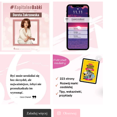
Załaduj więcej
Obserwuj