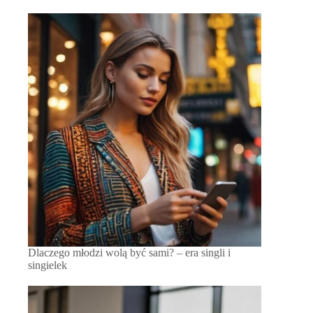
Dlaczego młodzi wolą być sami? – era singli i
singielek