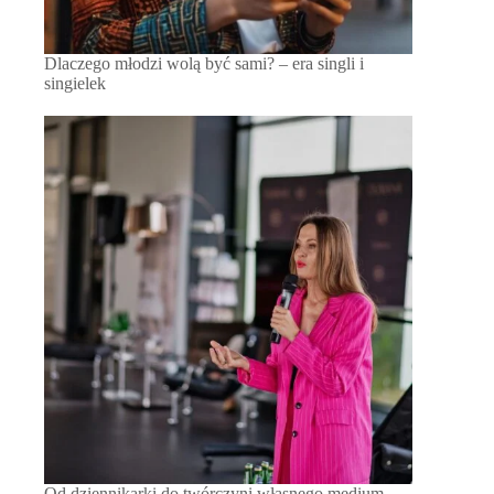
Dlaczego młodzi wolą być sami? – era singli i
singielek
Od dziennikarki do twórczyni własnego medium –