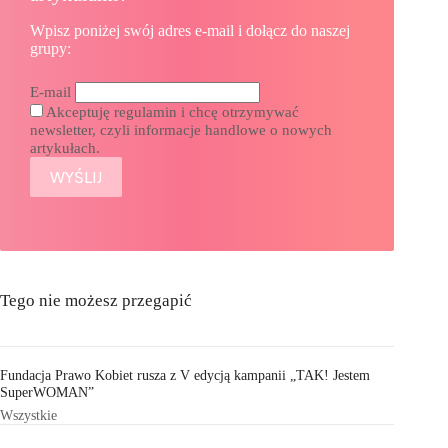
Wpisz poniżej swój adres e-mail i dołącz do naszej
grupy:
E-mail
Akceptuję regulamin i chcę otrzymywać
newsletter, czyli informacje handlowe o nowych
artykułach.
Tego nie możesz przegapić
Fundacja Prawo Kobiet rusza z V edycją kampanii „TAK! Jestem
SuperWOMAN”
Wszystkie