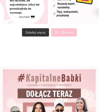
Załaduj więcej
Obserwuj