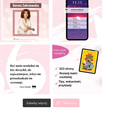
Załaduj więcej
Obserwuj