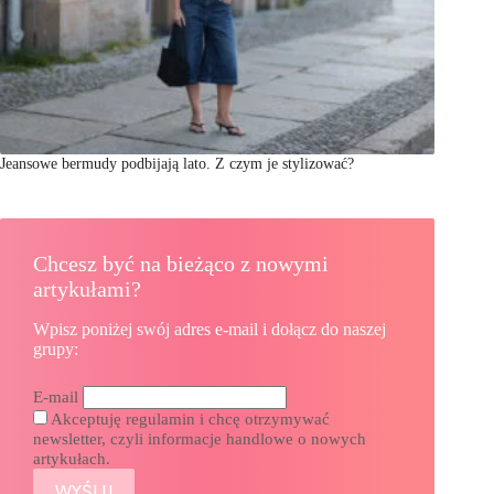
Jeansowe bermudy podbijają lato. Z czym je stylizować?
Chcesz być na bieżąco z nowymi
artykułami?
Wpisz poniżej swój adres e-mail i dołącz do naszej
grupy:
E-mail
Akceptuję regulamin i chcę otrzymywać
newsletter, czyli informacje handlowe o nowych
artykułach.