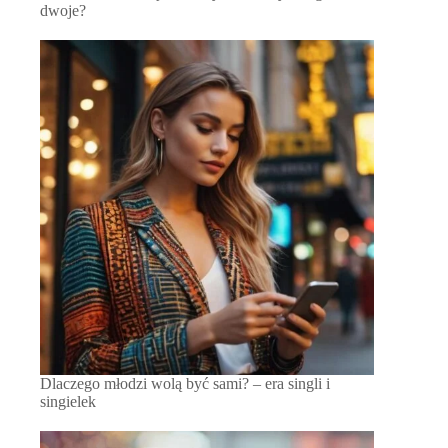
dwoje?
Dlaczego młodzi wolą być sami? – era singli i
singielek