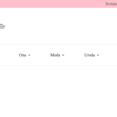
Przejdź
Redakc
do
treści
Ona
Moda
Uroda