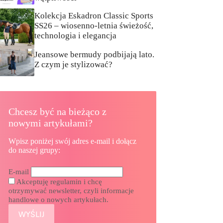
Kolekcja Eskadron Classic Sports
SS26 – wiosenno-letnia świeżość,
technologia i elegancja
Jeansowe bermudy podbijają lato.
Z czym je stylizować?
Chcesz być na bieżąco z
nowymi artykułami?
Wpisz poniżej swój adres e-mail i dołącz
do naszej grupy:
E-mail
Akceptuję regulamin i chcę
otrzymywać newsletter, czyli informacje
handlowe o nowych artykułach.