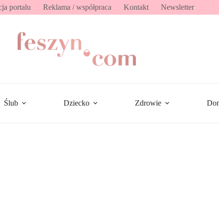
ja portalu
Reklama / współpraca
Kontakt
Newsletter
Ślub
Dziecko
Zdrowie
Do