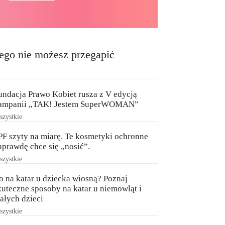
ego nie możesz przegapić
undacja Prawo Kobiet rusza z V edycją
ampanii „TAK! Jestem SuperWOMAN”
zystkie
PF szyty na miarę. Te kosmetyki ochronne
aprawdę chce się „nosić”.
zystkie
o na katar u dziecka wiosną? Poznaj
kuteczne sposoby na katar u niemowląt i
ałych dzieci
zystkie