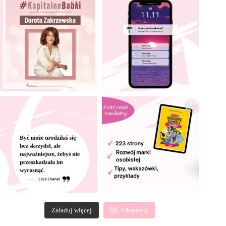
Załaduj więcej
Obserwuj