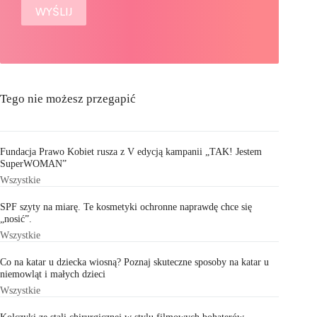
Tego nie możesz przegapić
Fundacja Prawo Kobiet rusza z V edycją kampanii „TAK! Jestem
SuperWOMAN”
Wszystkie
SPF szyty na miarę. Te kosmetyki ochronne naprawdę chce się
„nosić”.
Wszystkie
Co na katar u dziecka wiosną? Poznaj skuteczne sposoby na katar u
niemowląt i małych dzieci
Wszystkie
Kolczyki ze stali chirurgicznej w stylu filmowych bohaterów