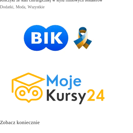
Dodatki
,
Moda
,
Wszystkie
Zobacz koniecznie