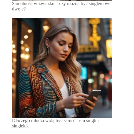
Samotność w związku – czy można być singlem we
dwoje?
Dlaczego młodzi wolą być sami? – era singli i
singielek