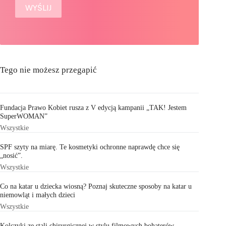
Tego nie możesz przegapić
Fundacja Prawo Kobiet rusza z V edycją kampanii „TAK! Jestem
SuperWOMAN”
Wszystkie
SPF szyty na miarę. Te kosmetyki ochronne naprawdę chce się
„nosić”.
Wszystkie
Co na katar u dziecka wiosną? Poznaj skuteczne sposoby na katar u
niemowląt i małych dzieci
Wszystkie
Kolczyki ze stali chirurgicznej w stylu filmowych bohaterów