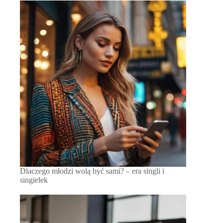
Dlaczego młodzi wolą być sami? – era singli i
singielek