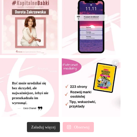
Załaduj więcej
Obserwuj