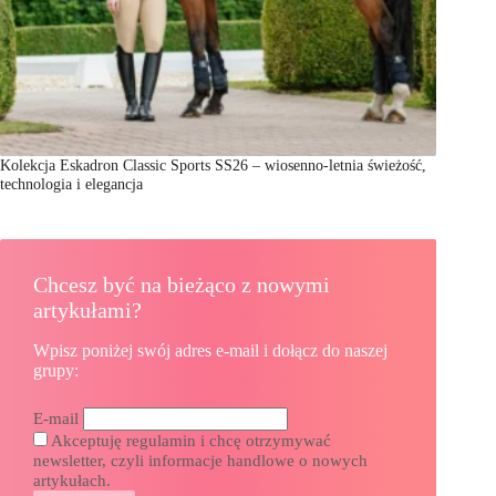
Kolekcja Eskadron Classic Sports SS26 – wiosenno-letnia świeżość,
technologia i elegancja
Chcesz być na bieżąco z nowymi
artykułami?
Wpisz poniżej swój adres e-mail i dołącz do naszej
grupy:
E-mail
Akceptuję regulamin i chcę otrzymywać
newsletter, czyli informacje handlowe o nowych
artykułach.