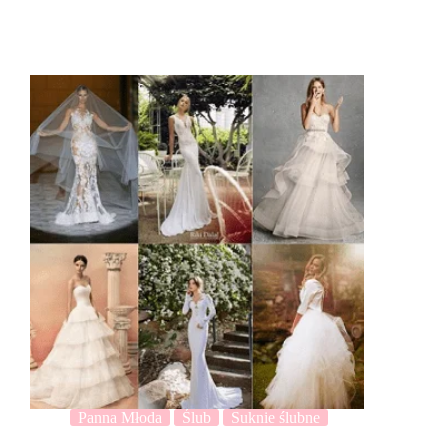
Panna Młoda
Ślub
Suknie ślubne