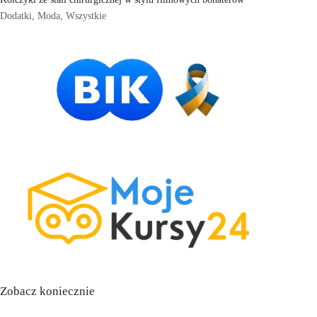
Dodatki
,
Moda
,
Wszystkie
Zobacz koniecznie