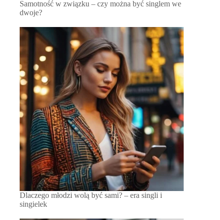
Samotność w związku – czy można być singlem we
dwoje?
Dlaczego młodzi wolą być sami? – era singli i
singielek