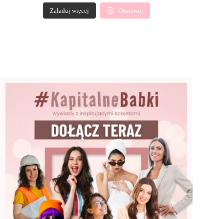
Załaduj więcej
Obserwuj