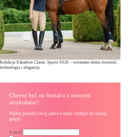
Kolekcja Eskadron Classic Sports SS26 – wiosenno-letnia świeżość,
technologia i elegancja
Chcesz być na bieżąco z nowymi
artykułami?
Wpisz poniżej swój adres e-mail i dołącz do naszej
grupy:
E-mail