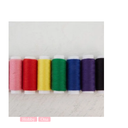
Hobby
Ona