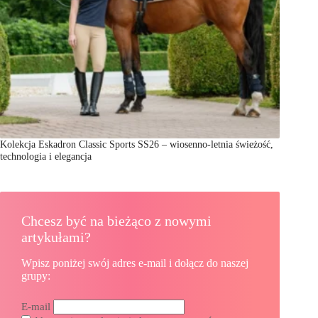
Kolekcja Eskadron Classic Sports SS26 – wiosenno-letnia świeżość,
technologia i elegancja
Chcesz być na bieżąco z nowymi
artykułami?
Wpisz poniżej swój adres e-mail i dołącz do naszej
grupy:
E-mail