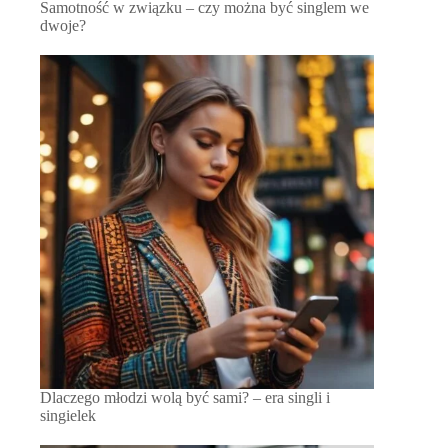
Samotność w związku – czy można być singlem we
dwoje?
Dlaczego młodzi wolą być sami? – era singli i
singielek