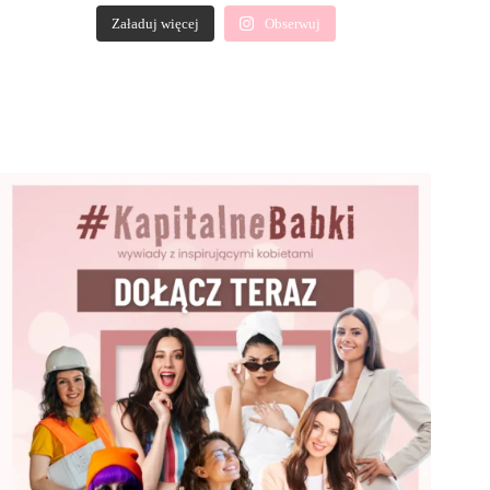
Załaduj więcej
Obserwuj