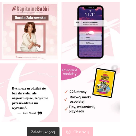
Załaduj więcej
Obserwuj