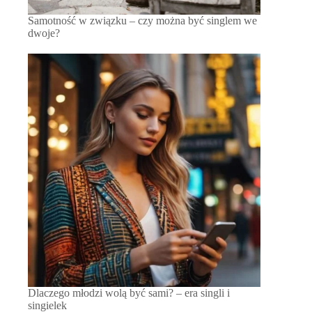
Samotność w związku – czy można być singlem we
dwoje?
Dlaczego młodzi wolą być sami? – era singli i
singielek