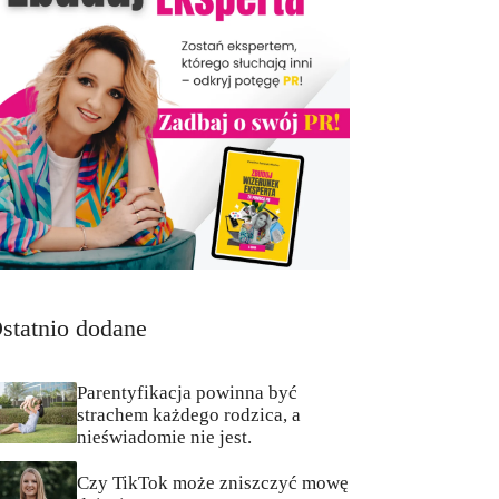
statnio dodane
Parentyfikacja powinna być
strachem każdego rodzica, a
nieświadomie nie jest.
Czy TikTok może zniszczyć mowę