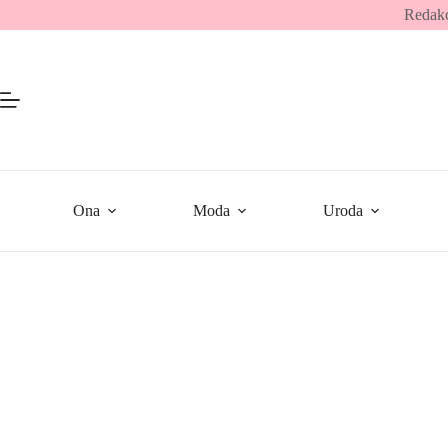
Przejdź
Redakc
do
treści
Ona
Moda
Uroda