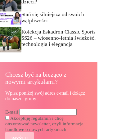
dzieci?
Stań się silniejsza od swoich
wątpliwości
Kolekcja Eskadron Classic Sports
SS26 – wiosenno-letnia świeżość,
technologia i elegancja
Chcesz być na bieżąco z
nowymi artykułami?
Wpisz poniżej swój adres e-mail i dołącz
do naszej grupy:
E-mail
Akceptuję regulamin i chcę
otrzymywać newsletter, czyli informacje
handlowe o nowych artykułach.