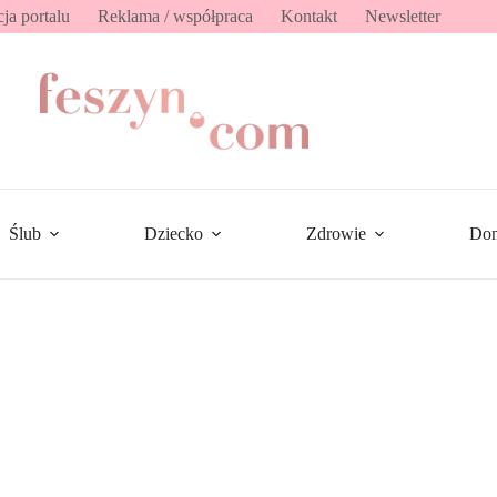
ja portalu
Reklama / współpraca
Kontakt
Newsletter
Ślub
Dziecko
Zdrowie
Do