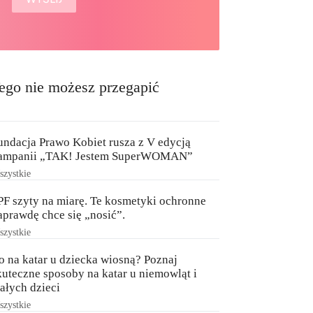
ego nie możesz przegapić
undacja Prawo Kobiet rusza z V edycją
ampanii „TAK! Jestem SuperWOMAN”
zystkie
PF szyty na miarę. Te kosmetyki ochronne
aprawdę chce się „nosić”.
zystkie
o na katar u dziecka wiosną? Poznaj
kuteczne sposoby na katar u niemowląt i
ałych dzieci
zystkie