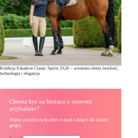
Kolekcja Eskadron Classic Sports SS26 – wiosenno-letnia świeżość,
technologia i elegancja
Chcesz być na bieżąco z nowymi
artykułami?
Wpisz poniżej swój adres e-mail i dołącz do naszej
grupy: