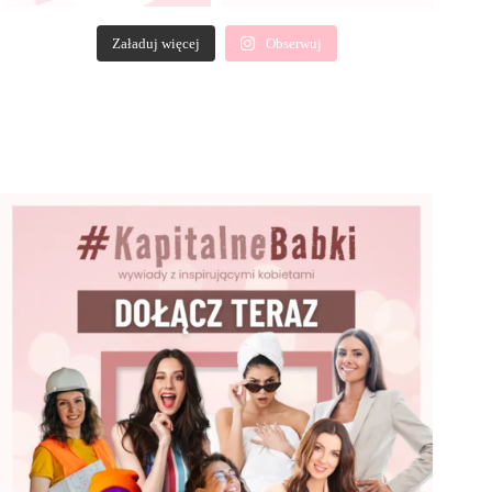
Załaduj więcej
Obserwuj