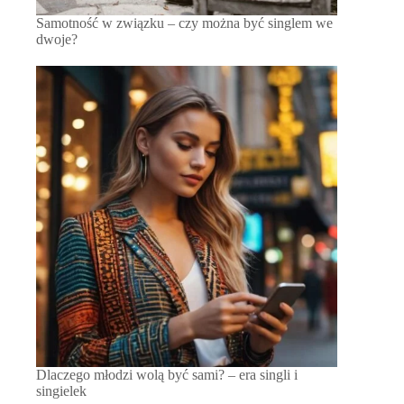
Samotność w związku – czy można być singlem we
dwoje?
Dlaczego młodzi wolą być sami? – era singli i
singielek