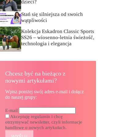
dzieci?
Stań się silniejsza od swoich
wątpliwości
Kolekcja Eskadron Classic Sports
SS26 – wiosenno-letnia świeżość,
technologia i elegancja
Chcesz być na bieżąco z
nowymi artykułami?
Wpisz poniżej swój adres e-mail i dołącz
do naszej grupy:
E-mail
Akceptuję regulamin i chcę
otrzymywać newsletter, czyli informacje
handlowe o nowych artykułach.