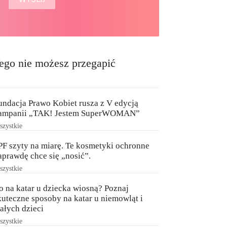
ego nie możesz przegapić
undacja Prawo Kobiet rusza z V edycją
ampanii „TAK! Jestem SuperWOMAN”
zystkie
PF szyty na miarę. Te kosmetyki ochronne
aprawdę chce się „nosić”.
zystkie
o na katar u dziecka wiosną? Poznaj
kuteczne sposoby na katar u niemowląt i
ałych dzieci
zystkie