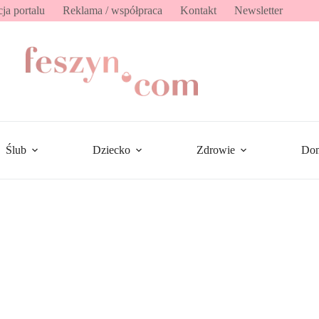
ja portalu
Reklama / współpraca
Kontakt
Newsletter
Ślub
Dziecko
Zdrowie
Do