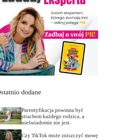
statnio dodane
Parentyfikacja powinna być
strachem każdego rodzica, a
nieświadomie nie jest.
Czy TikTok może zniszczyć mowę