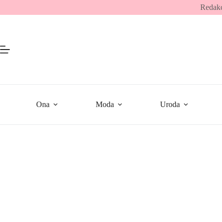
Przejdź
Redakc
do
treści
Ona
Moda
Uroda