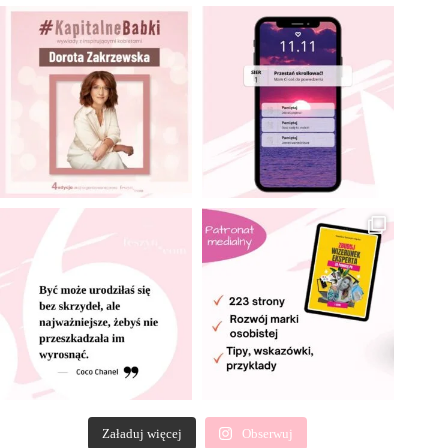
Załaduj więcej
Obserwuj