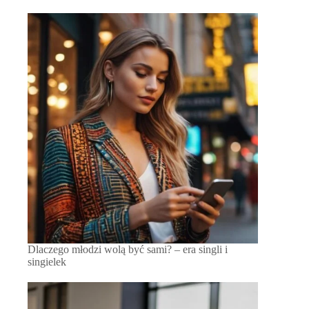
Dlaczego młodzi wolą być sami? – era singli i
singielek