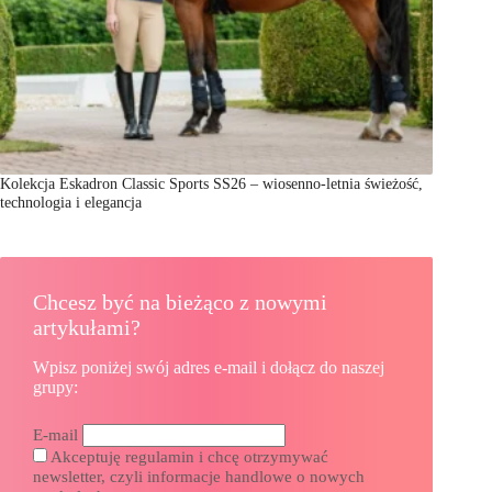
Kolekcja Eskadron Classic Sports SS26 – wiosenno-letnia świeżość,
technologia i elegancja
Chcesz być na bieżąco z nowymi
artykułami?
Wpisz poniżej swój adres e-mail i dołącz do naszej
grupy:
E-mail
Akceptuję regulamin i chcę otrzymywać
newsletter, czyli informacje handlowe o nowych