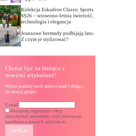
Kolekcja Eskadron Classic Sports
SS26 – wiosenno-letnia świeżość,
technologia i elegancja
Jeansowe bermudy podbijają lato.
Z czym je stylizować?
Chcesz być na bieżąco z
nowymi artykułami?
Wpisz poniżej swój adres e-mail i dołącz
do naszej grupy:
E-mail
Akceptuję regulamin i chcę
otrzymywać newsletter, czyli informacje
handlowe o nowych artykułach.