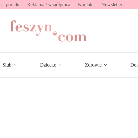
ja portalu
Reklama / współpraca
Kontakt
Newsletter
Ślub
Dziecko
Zdrowie
Do