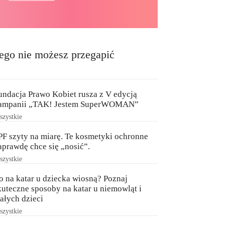
ego nie możesz przegapić
undacja Prawo Kobiet rusza z V edycją
ampanii „TAK! Jestem SuperWOMAN”
zystkie
PF szyty na miarę. Te kosmetyki ochronne
aprawdę chce się „nosić”.
zystkie
o na katar u dziecka wiosną? Poznaj
kuteczne sposoby na katar u niemowląt i
ałych dzieci
zystkie