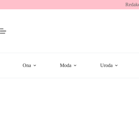
Przejdź
Redakc
do
treści
Ona
Moda
Uroda